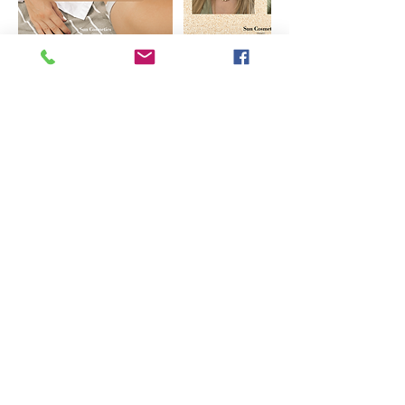
Politique d'annulation
Pour annuler ou reprogrammer votre rendez-
vous, Nous vous serions reconnaissantes de
nous prévenir 24 heures à l’avance.
Dans le cas contraire, nous serions
malheureusement contraintes de conserver
les arrhes versés à la réservation.
Merci d’avance de votre compréhension
￼
Coordonnées
3 Rue Docteur Stephanopoli, Ajaccio, France
+33495270841