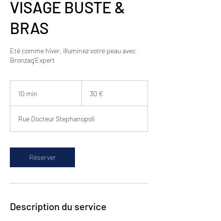
VISAGE BUSTE &
BRAS
Eté comme hiver, illuminez votre peau avec
Bronzag'Expert
30
euros
10 min
1
30 €
0
m
Rue Docteur Stephanopoli
i
n
Réserver
Description du service