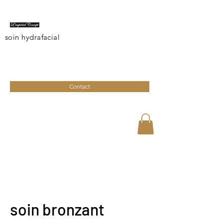
soin hydrafacial
limperialconcept@gmail.com
04 95 27 08 41
Contact
soin bronzant