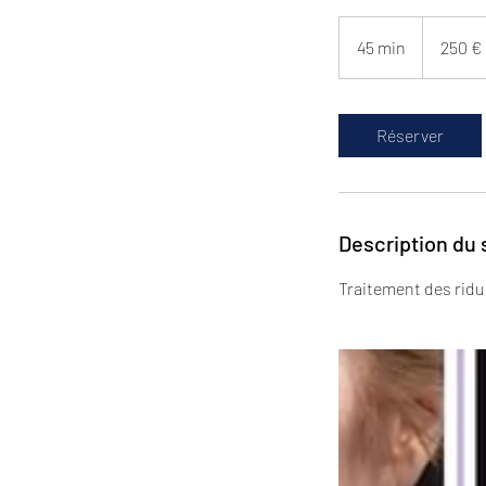
250
euros
45 min
4
250 €
5
m
i
Réserver
n
Description du 
Traitement des ridu