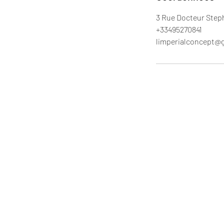
3 Rue Docteur Steph
+33495270841
limperialconcept@