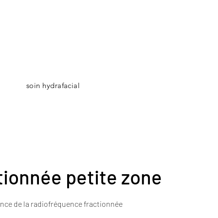
soin hydrafacial
Accueil
Technologies et Tarifs
Réservation
Ca
tionnée petite zone
nce de la radiofréquence fractionnée