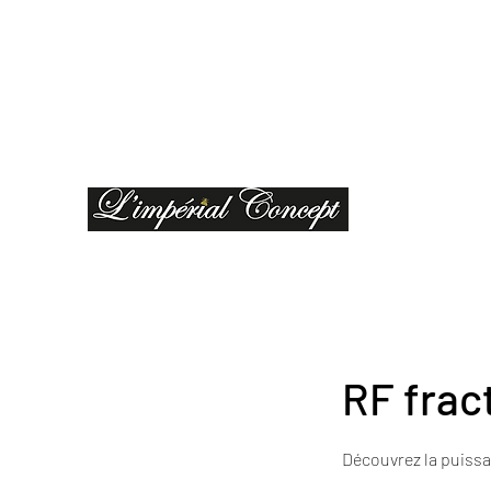
limperialconcept@gmail.com
04 95 27 08 41
RF frac
Découvrez la puissa