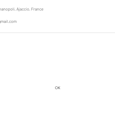
anopoli, Ajaccio, France
gmail.com
Formulaire d'abonnement
OK