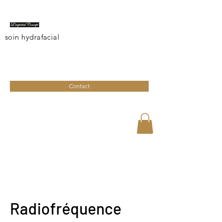
soin hydrafacial
limperialconcept@gmail.com
04 95 27 08 41
Contact
Radiofréquence