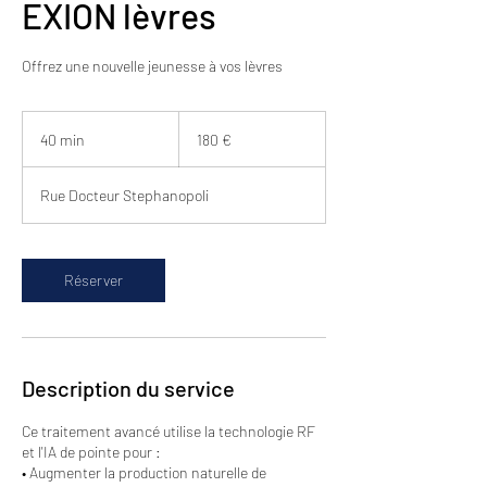
EXION lèvres
Offrez une nouvelle jeunesse à vos lèvres
180
euros
40 min
4
180 €
0
m
Rue Docteur Stephanopoli
i
n
Réserver
Description du service
Ce traitement avancé utilise la technologie RF
et l'IA de pointe pour :
• Augmenter la production naturelle de