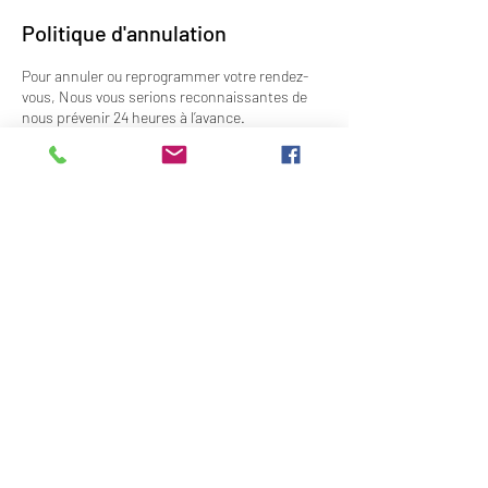
Politique d'annulation
Pour annuler ou reprogrammer votre rendez-
vous, Nous vous serions reconnaissantes de
nous prévenir 24 heures à l’avance.
Dans le cas contraire, nous serions
malheureusement contraintes de conserver
les arrhes versés à la réservation.
Merci d’avance de votre compréhension
￼
Coordonnées
3 Rue Docteur Stephanopoli, Ajaccio, France
+33495270841
limperialconcept@gmail.com