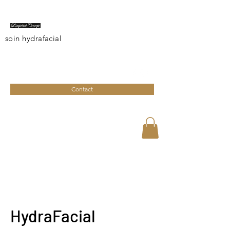
soin hydrafacial
limperialconcept@gmail.com
04 95 27 08 41
Contact
HydraFacial