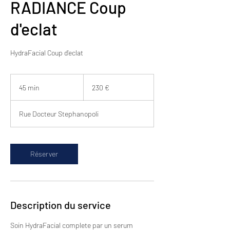
RADIANCE Coup
d'eclat
HydraFacial Coup d'eclat
230
euros
45 min
4
230 €
5
m
Rue Docteur Stephanopoli
i
n
Réserver
Description du service
Soin HydraFacial complete par un serum