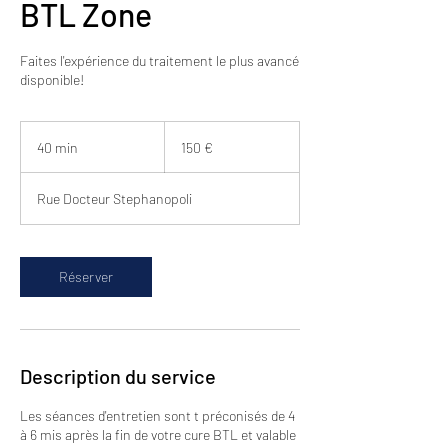
BTL Zone
Faites l'expérience du traitement le plus avancé
disponible!
150
euros
40 min
4
150 €
0
m
Rue Docteur Stephanopoli
i
n
Réserver
Description du service
Les séances d'entretien sont t préconisés de 4
à 6 mis après la fin de votre cure BTL et valable