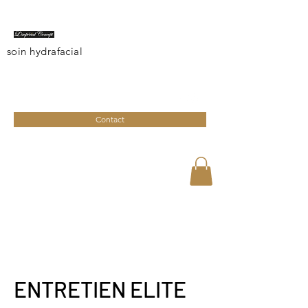
soin hydrafacial
limperialconcept@gmail.com
04 95 27 08 41
Contact
ENTRETIEN ELITE