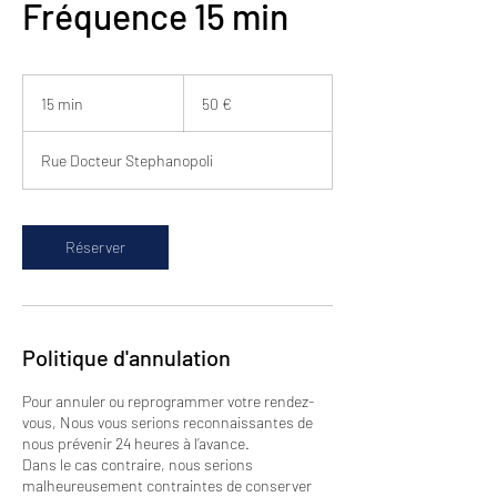
Fréquence 15 min
50
euros
15 min
1
50 €
5
m
Rue Docteur Stephanopoli
i
n
Réserver
Politique d'annulation
Pour annuler ou reprogrammer votre rendez-
vous, Nous vous serions reconnaissantes de
nous prévenir 24 heures à l’avance.
Dans le cas contraire, nous serions
malheureusement contraintes de conserver