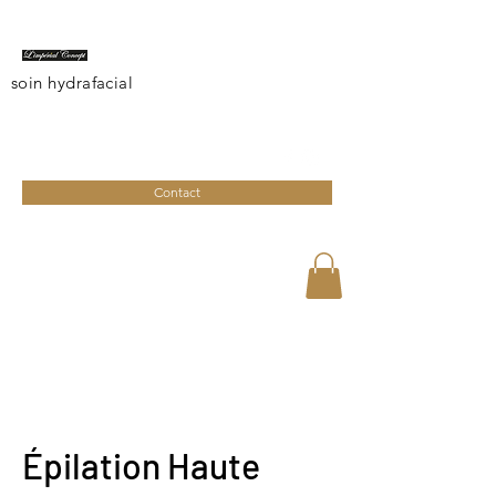
soin hydrafacial
limperialconcept@gmail.com
04 95 27 08 41
Contact
Épilation Haute