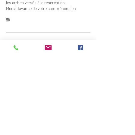
les arrhes versés à la réservation.
Merci d’avance de votre compréhension
￼
Coordonnées
3 Rue Docteur Stephanopoli, Ajaccio, France
+33495270841
limperialconcept@gmail.com
Formulaire d'abonnement