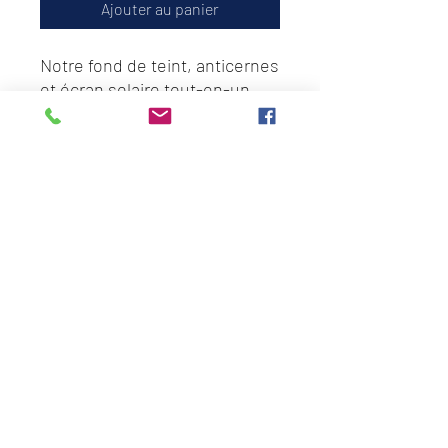
Ajouter au panier
Notre fond de teint, anticernes
et écran solaire tout-en-un,
n°1 des meilleures ventes, qui
estompe les ridules et nourrit
la peau avec une couvrance
légère, moyenne à complète,
et un effet seconde peau.
Formulaire d'abonnement
OK