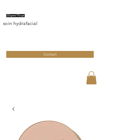
soin hydrafacial
limperialconcept@gmail.com
04 95 27 08 41
Contact