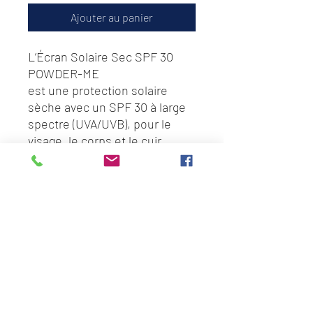
Ajouter au panier
L’Écran Solaire Sec SPF 30
POWDER-ME
est une protection solaire
sèche avec un SPF 30 à large
spectre (UVA/UVB), pour le
visage, le corps et le cuir
chevelu, qui nourrit, protège et
apaise la peau. L’Écran Solaire
Sec SPF 30 POWDER-ME qui
peut-être porté seul ou sur
votre maquillage, se présente
dans un pinceau rechargeable
100% vegan.