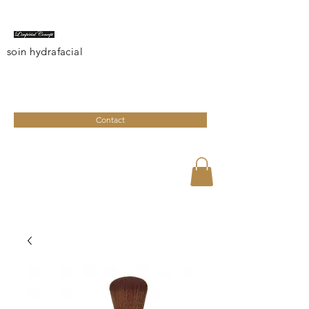
soin hydrafacial
limperialconcept@gmail.com
04 95 27 08 41
Contact