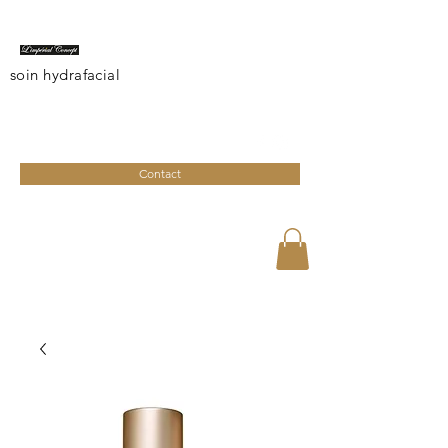
soin hydrafacial
limperialconcept@gmail.com
04 95 27 08 41
Contact