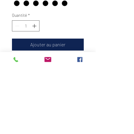
Quantité
*
Ajouter au panier
Hydratez votre peau avec
cette formule qui reflète la
lumière et offre une couvrance
légère à moyenne. 100 %
vegan et toujours sans cruauté
animale.
Formulaire d'abonnement