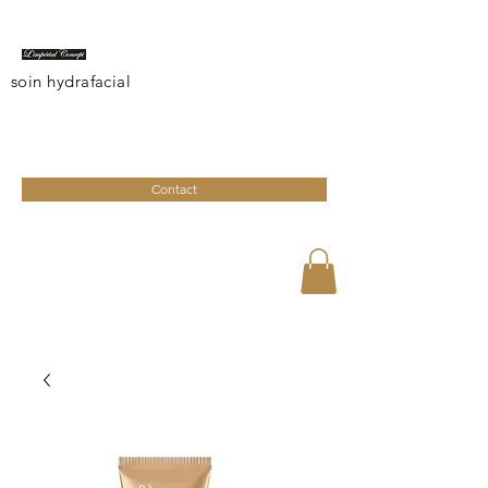
soin hydrafacial
limperialconcept@gmail.com
04 95 27 08 41
Contact