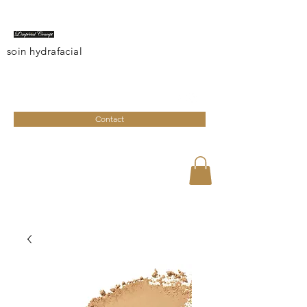
soin hydrafacial
limperialconcept@gmail.com
04 95 27 08 41
Contact