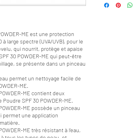
 POWDER-ME est une protection
 à large spectre (UVA/UVB), pour le
evelu, qui nourrit, protège et apaise
ec SPF 30 POWDER-ME qui peut-être
uillage, se présente dans un pinceau
ceau permet un nettoyage facile de
 POWDER-ME.
30 POWDER-ME contient deux
de Poudre SPF 30 POWDER-ME.
30 POWDER-ME possède un pinceau
i permet une application
 matière.
 POWDER-ME très résistant à l’eau,
 à tous les types de peau, et