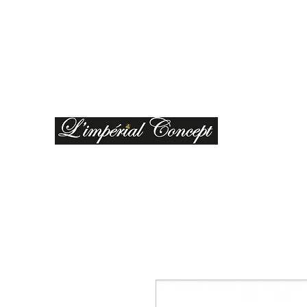
limperialconcept@gmail.com
04 95 27 08 41