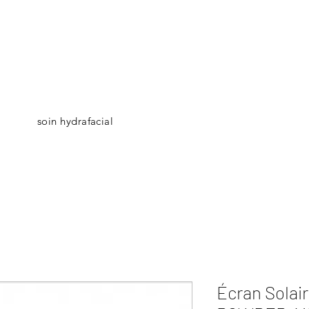
soin hydrafacial
Accueil
Technologies et Tarifs
Réservation
Ca
Écran Solai