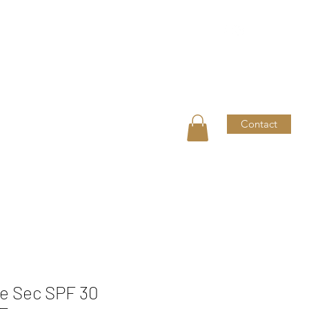
Contact
rte cadeau
Shop
Formules & abo
re Sec SPF 30