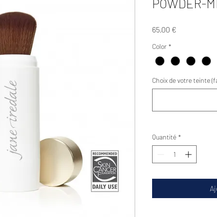
POWDER-M
Prix
65,00 €
Color
*
Choix de votre teinte (f
Quantité
*
Aj