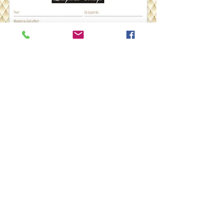
Avenir Light est une police épurée et
élégante et appréciée des designers.
Agréable à regarder, elle s'adapte
parfaitement aux titres et paragraphes.
soins medicoesthetique
Formulaire d'abonnement
OK
©2019 par L'impérial concept
L'Impérial concept, SASU immatriculée sous