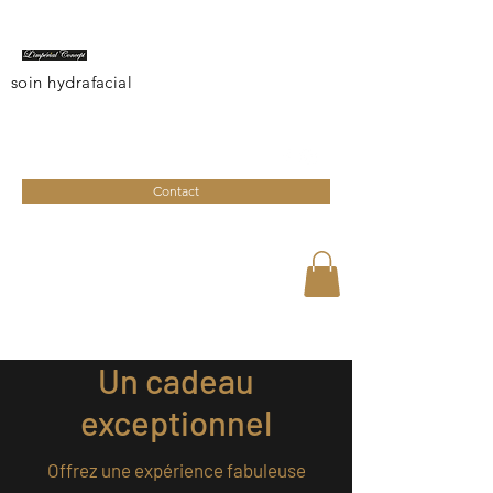
soin hydrafacial
limperialconcept@gmail.com
04 95 27 08 41
Contact
Un cadeau
exceptionnel
Offrez une expérience fabuleuse